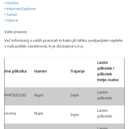
•
Firefox
•
Internet Explorer
•
Safari
•
Opera
Vaše pravice:
Več informacij o vaših pravicah in kako jih lahko uveljavljate najdete
v naši politiki zasebnosti, ki je dostopna
tukaj.
Lastni
piškotek /
Ime piškotka
Namen
Trajanje
piškotek
tretje osebe
Lastni
PHPSEESSID
Nujni
Sejni
piškotek
Lastni
revma
Nujni
Sejni
piškotek
Lastni