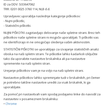
ID za DDV: SI33647062
TRR: 0201 0025 3760 114, NLB d.d.
Upravljavec uporablja naslednje kategorije piškotkov:
- Nujni piškotki,
- Statistični piškotki.
NUJNI PIŠKOTKI zagotavljajo delovanje naše spletne strani. Brez teh
piškotkov naše spletne strani ni mogoče uporabljati. Ti piškotki vas
ne identificirajo in ne omogočajo sledenja vašim aktivnostim.
STATISTIČNI PIŠKOTKI se uporabljajo za izvajanje statističnih analiz
obiska na naši spletni strani. Te piškotke lahko kadarkoli izključite
tako da uporabite nastavitve brskalnika ali pa nastavitve
spremenite na naši spletni stran.
Urejanje piškotkov vam je na voljo na naši spletni strani.
Nastavitve piškotkov lahko spreminjate tudi v brskalnikih, pri čemer
je potrebno takšne nastavitve urediti za vsak brskalnik, ki ga
uporabljate.
Za pomoč pri nastavitvah vam spodaj podajamo linke do navodil za
nastavitev v posameznem brskalniku:
•
Chrome