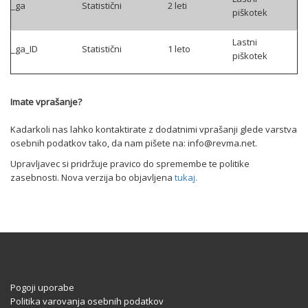
_ga
Statistični
2 leti
piškotek
Lastni
_ga_ID
Statistični
1 leto
piškotek
Imate vprašanje?
Kadarkoli nas lahko kontaktirate z dodatnimi vprašanji glede varstva
osebnih podatkov tako, da nam pišete na: info@revma.net.
Upravljavec si pridržuje pravico do spremembe te politike
zasebnosti. Nova verzija bo objavljen
a
tukaj.
Pogoji uporabe
Politika varovanja osebnih podatkov