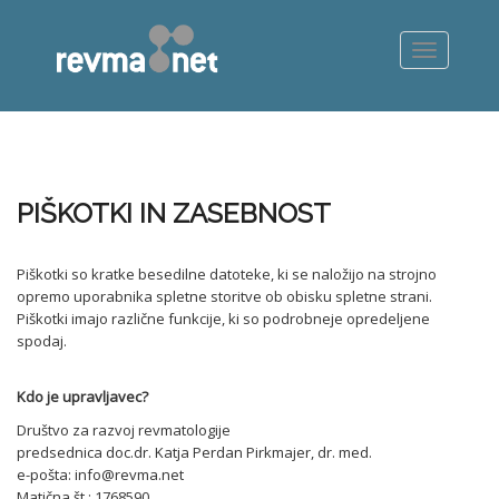
PIŠKOTKI IN ZASEBNOST
Piškotki so kratke besedilne datoteke, ki se naložijo na strojno
opremo uporabnika spletne storitve ob obisku spletne strani.
Piškotki imajo različne funkcije, ki so podrobneje opredeljene
spodaj.
Kdo je upravljavec?
Društvo za razvoj revmatologije
predsednica doc.dr. Katja Perdan Pirkmajer, dr. med.
e-pošta: info@revma.net
Matična št.: 1768590